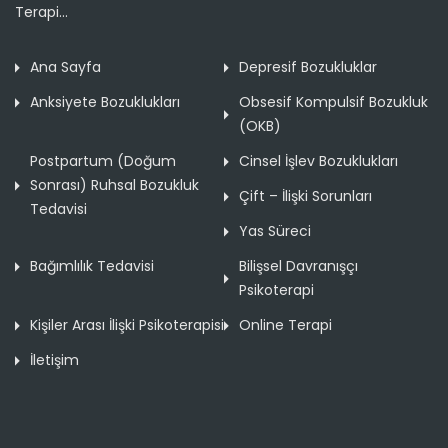
Terapi...
Ana Sayfa
Depresif Bozukluklar
Anksiyete Bozuklukları
Obsesif Kompulsif Bozukluk
(OKB)
Postpartum (Doğum
Cinsel İşlev Bozuklukları
Sonrası) Ruhsal Bozukluk
Çift – İlişki Sorunları
Tedavisi
Yas Süreci
Bağımlılık Tedavisi
Bilişsel Davranışçı
Psikoterapi
Kişiler Arası İlişki Psikoterapisi
Online Terapi
İletişim