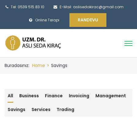
Tel: 0539 515 83 10
E-Mail:
aslisedakirac@gmail.com
RANDEVU
Online Terapi
Buradasınız:
Home
>
Savings
All
Business
Finance
Invoicing
Management
Savings
Services
Trading