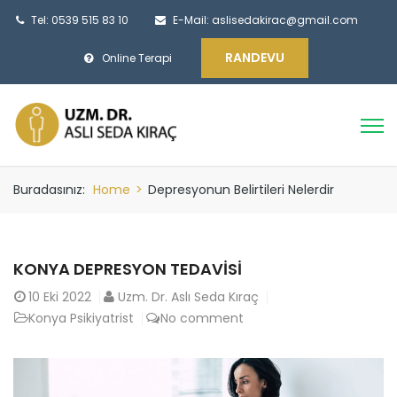
Tel: 0539 515 83 10
E-Mail:
aslisedakirac@gmail.com
RANDEVU
Online Terapi
Buradasınız:
Home
>
Depresyonun Belirtileri Nelerdir
KONYA DEPRESYON TEDAVISI
10
Eki 2022
Uzm. Dr. Aslı Seda Kıraç
Konya Psikiyatrist
No comment