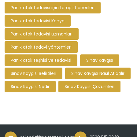
Panik atak tedavisi için terapist önerileri
Panik atak tedavisi Konya
Panik atak tedavisi uzmanları
Panik atak tedavi yöntemleri
Panik atak teşhisi ve tedavisi
Sınav Kaygısı
Sınav Kaygısı Belirtileri
Sınav Kaygısı Nasıl Atlatılır
Sınav Kaygısı Nedir
Sınav Kaygısı Çözümleri