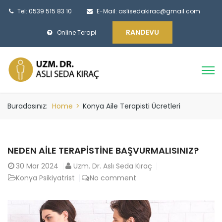
Tel: 0539 515 83 10
E-Mail:
aslisedakirac@gmail.com
RANDEVU
Online Terapi
Buradasınız:
Home
>
Konya Aile Terapisti Ücretleri
NEDEN AILE TERAPISTINE BAŞVURMALISINIZ?
30
Mar 2024
Uzm. Dr. Aslı Seda Kıraç
Konya Psikiyatrist
No comment