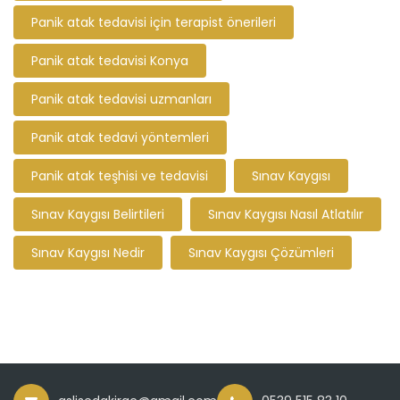
Panik atak tedavisi için terapist önerileri
Panik atak tedavisi Konya
Panik atak tedavisi uzmanları
Panik atak tedavi yöntemleri
Panik atak teşhisi ve tedavisi
Sınav Kaygısı
Sınav Kaygısı Belirtileri
Sınav Kaygısı Nasıl Atlatılır
Sınav Kaygısı Nedir
Sınav Kaygısı Çözümleri