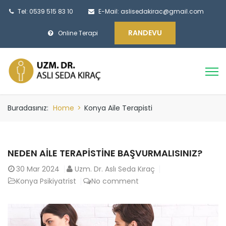
Tel: 0539 515 83 10
E-Mail:
aslisedakirac@gmail.com
RANDEVU
Online Terapi
Buradasınız:
Home
>
Konya Aile Terapisti
NEDEN AILE TERAPISTINE BAŞVURMALISINIZ?
30
Mar 2024
Uzm. Dr. Aslı Seda Kıraç
Konya Psikiyatrist
No comment