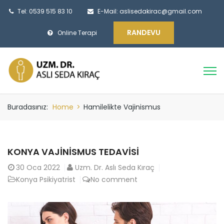
Tel: 0539 515 83 10
E-Mail:
aslisedakirac@gmail.com
RANDEVU
Online Terapi
Buradasınız:
Home
>
Hamilelikte Vajinismus
KONYA VAJINISMUS TEDAVISI
30
Oca 2022
Uzm. Dr. Aslı Seda Kıraç
Konya Psikiyatrist
No comment