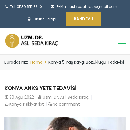
Tel: 0539 515 83 10
E-Mail:
aslisedakirac@gmail.com
RANDEVU
Online Terapi
Buradasınız:
Home
>
Konya 5 Yaş Kaygı Bozukluğu Tedavisi
KONYA ANKSIYETE TEDAVISI
30
Ağu 2022
Uzm. Dr. Aslı Seda Kıraç
Konya Psikiyatrist
No comment