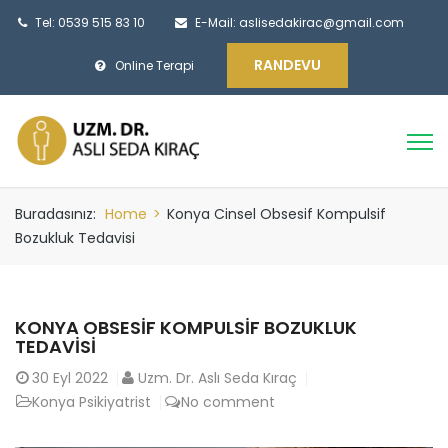
Tel: 0539 515 83 10
E-Mail:
aslisedakirac@gmail.com
RANDEVU
Online Terapi
Buradasınız:
Home
>
Konya Cinsel Obsesif Kompulsif
Bozukluk Tedavisi
KONYA OBSESIF KOMPULSIF BOZUKLUK
TEDAVISI
30
Eyl 2022
Uzm. Dr. Aslı Seda Kıraç
Konya Psikiyatrist
No comment