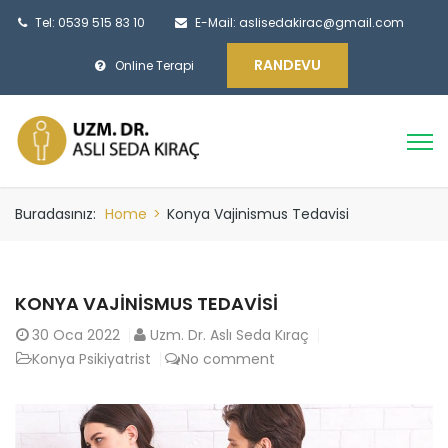
Tel: 0539 515 83 10
E-Mail:
aslisedakirac@gmail.com
RANDEVU
Online Terapi
Buradasınız:
Home
>
Konya Vajinismus Tedavisi
KONYA VAJINISMUS TEDAVISI
30
Oca 2022
Uzm. Dr. Aslı Seda Kıraç
Konya Psikiyatrist
No comment