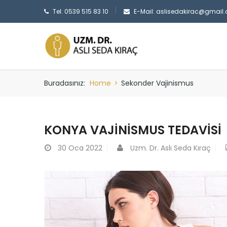
Tel: 0539 515 83 10
E-Mail:
aslisedakirac@gmail
Buradasınız:
Home
>
Sekonder Vajinismus
KONYA VAJINISMUS TEDAVISI
30
Oca 2022
Uzm. Dr. Aslı Seda Kıraç