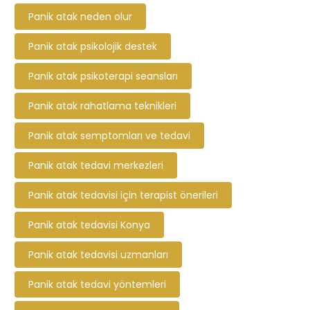
Panik atak neden olur
Panik atak psikolojik destek
Panik atak psikoterapi seansları
Panik atak rahatlama teknikleri
Panik atak semptomları ve tedavi
Panik atak tedavi merkezleri
Panik atak tedavisi için terapist önerileri
Panik atak tedavisi Konya
Panik atak tedavisi uzmanları
Panik atak tedavi yöntemleri