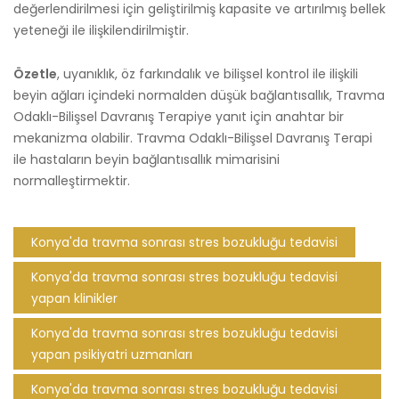
değerlendirilmesi için geliştirilmiş kapasite ve artırılmış bellek
yeteneği ile ilişkilendirilmiştir.
Özetle
, uyanıklık, öz farkındalık ve bilişsel kontrol ile ilişkili
beyin ağları içindeki normalden düşük bağlantısallık, Travma
Odaklı-Bilişsel Davranış Terapiye yanıt için anahtar bir
mekanizma olabilir. Travma Odaklı-Bilişsel Davranış Terapi
ile hastaların beyin bağlantısallık mimarisini
normalleştirmektir.
Konya'da travma sonrası stres bozukluğu tedavisi
Konya'da travma sonrası stres bozukluğu tedavisi
yapan klinikler
Konya'da travma sonrası stres bozukluğu tedavisi
yapan psikiyatri uzmanları
Konya'da travma sonrası stres bozukluğu tedavisi