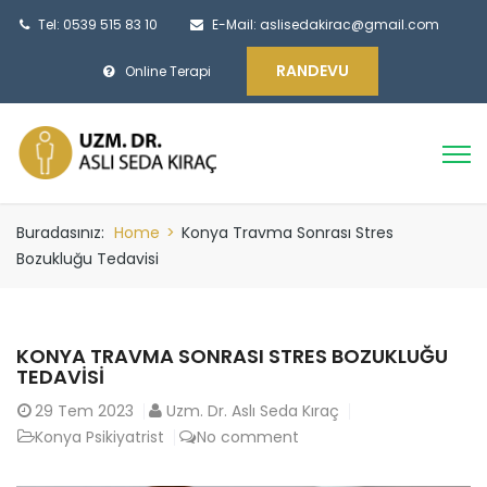
Tel: 0539 515 83 10
E-Mail:
aslisedakirac@gmail.com
RANDEVU
Online Terapi
Buradasınız:
Home
>
Konya Travma Sonrası Stres
Bozukluğu Tedavisi
KONYA TRAVMA SONRASI STRES BOZUKLUĞU
TEDAVISI
29
Tem 2023
Uzm. Dr. Aslı Seda Kıraç
Konya Psikiyatrist
No comment