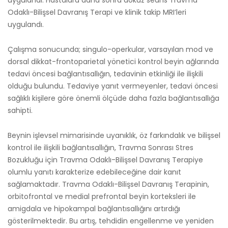
uygulandı. Hastalara daha sonra dokuz seans Travma
Odaklı-Bilişsel Davranış Terapi ve klinik takip MRI’leri
uygulandı.
Çalışma sonucunda; singulo-operkular, varsayılan mod ve
dorsal dikkat-frontoparietal yönetici kontrol beyin ağlarında
tedavi öncesi bağlantısallığın, tedavinin etkinliği ile ilişkili
olduğu bulundu. Tedaviye yanıt vermeyenler, tedavi öncesi
sağlıklı kişilere göre önemli ölçüde daha fazla bağlantısallığa
sahipti.
Beynin işlevsel mimarisinde uyanıklık, öz farkındalık ve bilişsel
kontrol ile ilişkili bağlantısallığın, Travma Sonrası Stres
Bozukluğu için Travma Odaklı-Bilişsel Davranış Terapiye
olumlu yanıtı karakterize edebileceğine dair kanıt
sağlamaktadır. Travma Odaklı-Bilişsel Davranış Terapinin,
orbitofrontal ve medial prefrontal beyin korteksleri ile
amigdala ve hipokampal bağlantısallığını artırdığı
gösterilmektedir. Bu artış, tehdidin engellenme ve yeniden