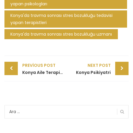
yapan psikologları
Konya'da travma sonrası stres bozukluğu tedavisi
yapan terapistleri
Konya'da travma sonrası stres bozukluğu uzmanı
Post
PREVIOUS POST
NEXT POST
navigation
Konya Aile Terapisti
Konya Psikiyatri
Arama: