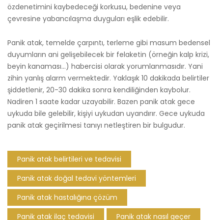
özdenetimini kaybedeceği korkusu, bedenine veya
çevresine yabancılaşma duyguları eşlik edebilir.
Panik atak, temelde çarpıntı, terleme gibi masum bedensel
duyumların ani gelişebilecek bir felaketin (örneğin kalp krizi,
beyin kanaması…) habercisi olarak yorumlanmasıdır. Yani
zihin yanlış alarm vermektedir. Yaklaşık 10 dakikada belirtiler
şiddetlenir, 20-30 dakika sonra kendiliğinden kaybolur.
Nadiren 1 saate kadar uzayabilir. Bazen panik atak gece
uykuda bile gelebilir, kişiyi uykudan uyandırır. Gece uykuda
panik atak geçirilmesi tanıyı netleştiren bir bulgudur.
Panik atak belirtileri ve tedavisi
Panik atak doğal tedavi yöntemleri
Panik atak hastalığına çözüm
Panik atak ilaç tedavisi
Panik atak nasıl geçer