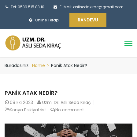
Tel: 0539 515 83 10
E-Mail:
aslisedakirac@gmail.com
RANDEVU
Online Terapi
Buradasınız:
Home
>
Panik Atak Nedir?
PANIK ATAK NEDIR?
08
Eki 2023
Uzm. Dr. Aslı Seda Kıraç
Konya Psikiyatrist
No comment