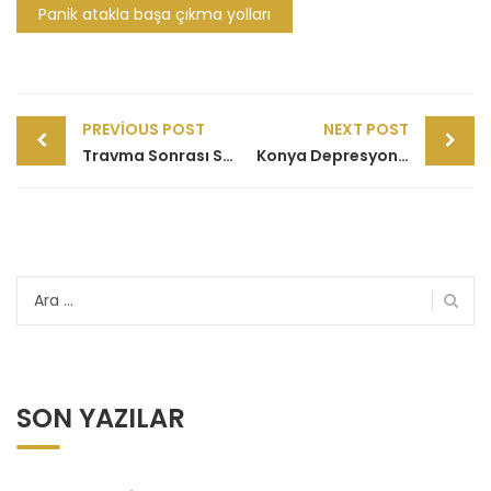
Panik atakla başa çıkma yolları
Post
PREVIOUS POST
NEXT POST
navigation
Travma Sonrası Stres Bozukluğu Tedavisi Konya
Konya Depresyon Tedavisi: Zihinsel Sağlığınızı İyileştirmenin Yolları
Arama:
SON YAZILAR