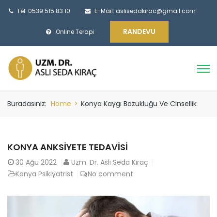
Tel: 0539 515 83 10
E-Mail:
aslisedakirac@gmail.com
RANDEVU
Online Terapi
Buradasınız:
Home
>
Konya Kaygı Bozukluğu Ve Cinsellik
KONYA ANKSIYETE TEDAVISI
30
Ağu 2022
Uzm. Dr. Aslı Seda Kıraç
Konya Psikiyatrist
No comment