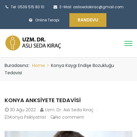
Tel: 0539 515 83 10
E-Mail:
aslisedakirac@gmail.com
RANDEVU
Online Terapi
Buradasınız:
Home
>
Konya Kaygı Endişe Bozukluğu
Tedavisi
KONYA ANKSIYETE TEDAVISI
30
Ağu 2022
Uzm. Dr. Aslı Seda Kıraç
Konya Psikiyatrist
No comment